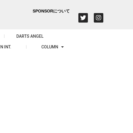
SPONSORについて
DARTS ANGEL
N INT.
COLUMN