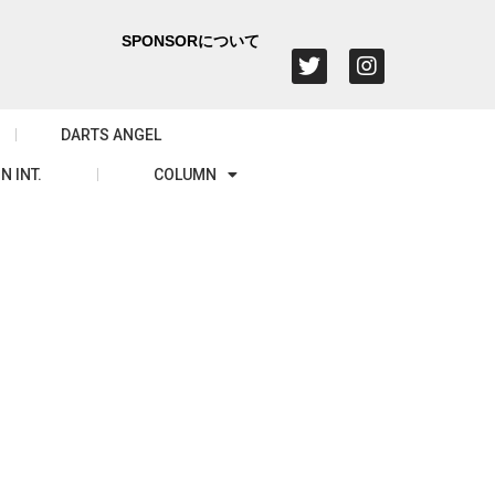
SPONSORについて
DARTS ANGEL
N INT.
COLUMN