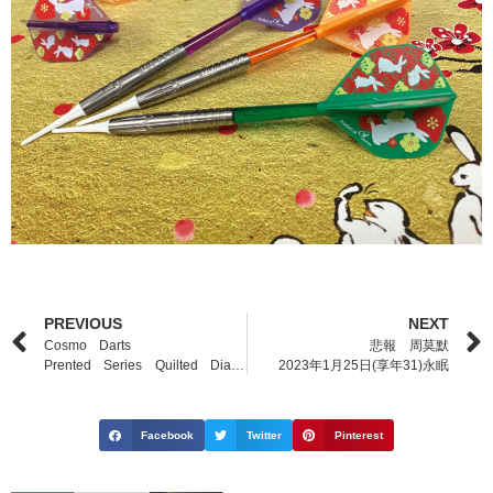
PREVIOUS
NEXT
Cosmo Darts
悲報 周莫默
Prented Series Quilted Diamonds
2023年1月25日(享年31)永眠
Facebook
Twitter
Pinterest