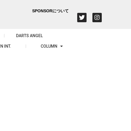
SPONSORについて
DARTS ANGEL
N INT.
COLUMN