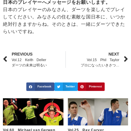
日本のプレイヤーへメッセージをお願いします。
日本のプレイヤーのみなさん、ダーツを楽しんでプレイ
してください。みなさんの住む素敵な国日本に、いつか
絶対行きますからね。そのときは、一緒にダーツできた
らいいですね。
PREVIOUS
NEXT
Vol.12 Keith Deller
Vol.15 Phil Taylor
ダーツの未来は明るい
プロになったいきさつ…
Facebook
Twitter
Pinterest
Vol.60 Michael van Gerwen
Vol.25 Ray Carver