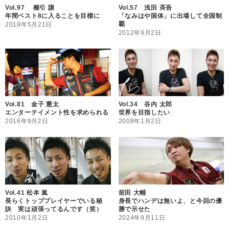
Vol.97 櫛引 譲
Vol.57 浅田 斉吾
年間ベスト8に入ることを目標に
「なみはや国体」に出場して全国制
覇
2019年5月21日
2012年9月2日
Vol.81 金子 憲太
Vol.34 谷内 太郎
エンターテイメント性を求められる
世界を目指したい
2016年9月2日
2008年1月2日
Vol.41 松本 嵐
前田 大輔
長らくトッププレイヤーでいる秘
身長でハンデは無いよ、と今回の優
訣 実は頑張ってるんです（笑）
勝で示せた
2010年1月2日
2024年9月11日