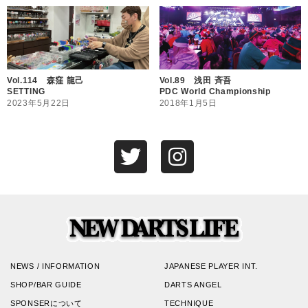
Vol.114 森窪 龍己
Vol.89 浅田 斉吾
SETTING
PDC World Championship
2023年5月22日
2018年1月5日
NEWS / INFORMATION
JAPANESE PLAYER INT.
SHOP/BAR GUIDE
DARTS ANGEL
SPONSERについて
TECHNIQUE