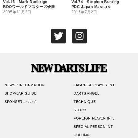
Vol.16 Mark Dudbrige
Vol.74 Stephen Bunting
BDOワールドマスターズ優勝
PDC Japan Masters
2005年11月2日
2015年7月2日
NEWS / INFORMATION
JAPANESE PLAYER INT.
SHOP/BAR GUIDE
DARTS ANGEL
SPONSERについて
TECHNIQUE
STORY
FOREIGN PLAYER INT.
SPECIAL PERSON INT.
COLUMN