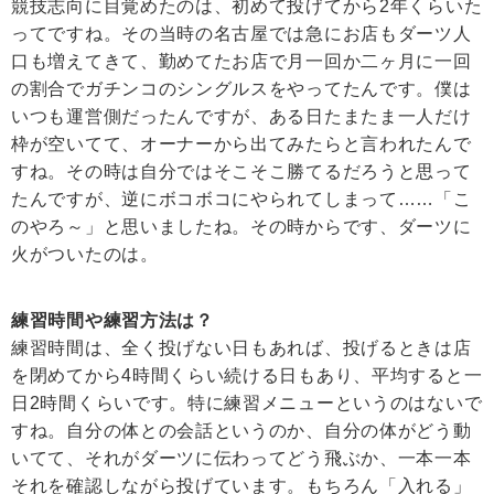
競技志向に目覚めたのは、初めて投げてから2年くらいた
ってですね。その当時の名古屋では急にお店もダーツ人
口も増えてきて、勤めてたお店で月一回か二ヶ月に一回
の割合でガチンコのシングルスをやってたんです。僕は
いつも運営側だったんですが、ある日たまたま一人だけ
枠が空いてて、オーナーから出てみたらと言われたんで
すね。その時は自分ではそこそこ勝てるだろうと思って
たんですが、逆にボコボコにやられてしまって……「こ
のやろ～」と思いましたね。その時からです、ダーツに
火がついたのは。
練習時間や練習方法は？
練習時間は、全く投げない日もあれば、投げるときは店
を閉めてから4時間くらい続ける日もあり、平均すると一
日2時間くらいです。特に練習メニューというのはないで
すね。自分の体との会話というのか、自分の体がどう動
いてて、それがダーツに伝わってどう飛ぶか、一本一本
それを確認しながら投げています。もちろん「入れる」