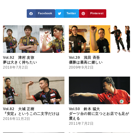
Facebook
Twitter
Pinterest
Vol.92 津村 友弥
Vol.39 浅田 斉吾
夢は大きく持ちたい
優勝は最高に嬉しい
2018年7月2日
2009年9月2日
Vol.82 大城 正樹
Vol.50 鈴木 猛大
『安定』というこの二文字だけは
ダーツ台の前に立つとお店でも足が
震える
2016年11月2日
2011年7月2日