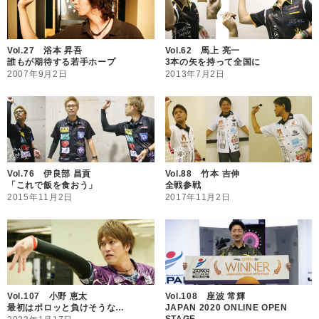
Vol.27 浴本 昇吾
Vol.62 馬上 亮一
誰もが期待する若手ホープ
3本の矢を持って全国に
2007年9月2日
2013年7月2日
Vol.76 伊良部 昌貢
Vol.88 竹本 吉伸
「これで飯を食おう」
全戦参戦
2015年11月2日
2017年11月2日
Vol.107 小野 恵太
Vol.108 座波 常輝
最初はポロッと負けそうな…
JAPAN 2020 ONLINE OPEN