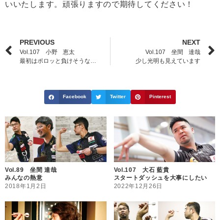
いいたします。頑張りますので期待してください！
PREVIOUS
NEXT
Vol.107 小野 恵太
Vol.107 坐間 達哉
最初はポロッと負けそうな…
少し光明も見えています
Facebook
Twitter
Pinterest
Vol.89 坐間 達哉
Vol.107 大石 藍貴
みんなの熱意
スタートダッシュを大事にしたい
2018年1月2日
2022年12月26日