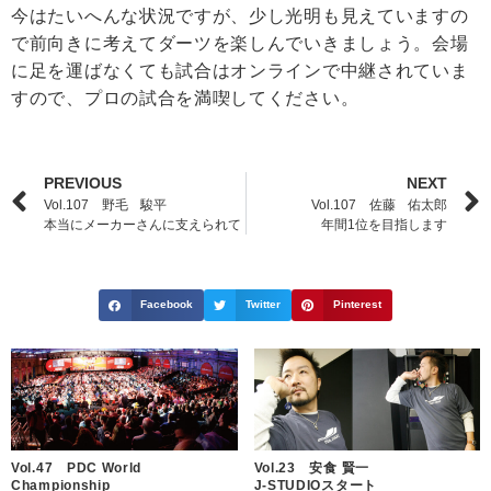
今はたいへんな状況ですが、少し光明も見えていますの
で前向きに考えてダーツを楽しんでいきましょう。会場
に足を運ばなくても試合はオンラインで中継されていま
すので、プロの試合を満喫してください。
PREVIOUS
NEXT
Vol.107 野毛 駿平
Vol.107 佐藤 佑太郎
本当にメーカーさんに支えられて
年間1位を目指します
Facebook
Twitter
Pinterest
Vol.47 PDC World
Vol.23 安食 賢一
Championship
J-STUDIOスタート