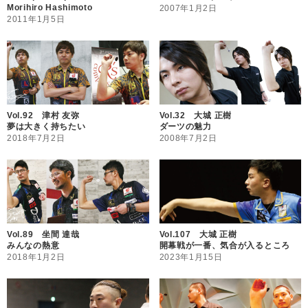
Morihiro Hashimoto
2007年1月2日
2011年1月5日
Vol.92 津村 友弥
Vol.32 大城 正樹
夢は大きく持ちたい
ダーツの魅力
2018年7月2日
2008年7月2日
Vol.89 坐間 達哉
Vol.107 大城 正樹
みんなの熱意
開幕戦が一番、気合が入るところ
2018年1月2日
2023年1月15日