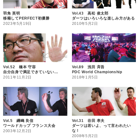
羽角 英明
Vol.43 高松 俊太郎
移籍してPERFECT初優勝
ダーツはいろいろな楽しみ方がある
2023年5月19日
2010年5月2日
Vol.52 橋本 守容
Vol.89 浅田 斉吾
自分自身で満足できていない…
PDC World Championship
2011年11月2日
2018年1月5日
Vol.5 綱嶋 良信
Vol.31 谷田 孝夫
ワールドカップ フランス大会
ダーツは若いよ、って言われたい
な！
2003年12月2日
2008年5月2日