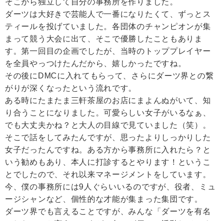
そこから独立して自分の事務所を作りました。
ダーツは大好きで芸能人で一番になりたくて、ずっとス
ティールを投げていました。各団体のチャンピオンが集
まって競う大会に出て、そこで優勝したこともありま
す。第一回目の企画でしたが、当時のトッププレイヤー
を全員やっつけたんだから、嬉しかったですね。
その後にDMCに入れてもらって、さらにダーツ界との繋
がりが深くなったという流れです。
ある時にたまたま三軒茶屋のお店にまよんぬがいて、知
り合うことになりました。可愛らしい女子がいるなぁ、
でも大丈夫かね？と大人の目線で見ていました（笑）。
そこで話をしてみたんですが、思ったよりしっかりした
女子だったんですね。ある方から事務所に入れたら？と
いう勧めもあり、本人に打診するとやります！というこ
とでしたので、それ以来マネージメントをしています。
今、僕の事務所には9人ぐらいいるのですが、役者、ミュ
ージシャンなど、個性的な才能が集まった集団です。
ダーツ界でも言えることですが、みんな「ダーツを有名