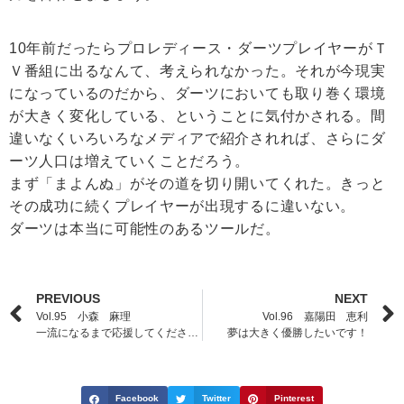
10年前だったらプロレディース・ダーツプレイヤーがＴ
Ｖ番組に出るなんて、考えられなかった。それが今現実
になっているのだから、ダーツにおいても取り巻く環境
が大きく変化している、ということに気付かされる。間
違いなくいろいろなメディアで紹介されれば、さらにダ
ーツ人口は増えていくことだろう。
まず「まよんぬ」がその道を切り開いてくれた。きっと
その成功に続くプレイヤーが出現するに違いない。
ダーツは本当に可能性のあるツールだ。
PREVIOUS
NEXT
Vol.95 小森 麻理
Vol.96 嘉陽田 恵利
一流になるまで応援してください！
夢は大きく優勝したいです！
Facebook
Twitter
Pinterest