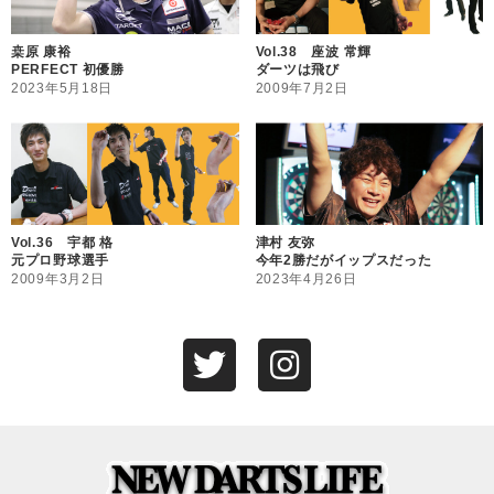
桒原 康裕
Vol.38 座波 常輝
PERFECT 初優勝
ダーツは飛び
2023年5月18日
2009年7月2日
Vol.36 宇都 格
津村 友弥
元プロ野球選手
今年2勝だがイップスだった
2009年3月2日
2023年4月26日