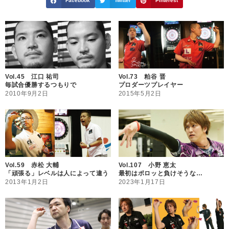
Facebook
Twitter
Pinterest
Vol.45 江口 祐司
Vol.73 粕谷 晋
毎試合優勝するつもりで
プロダーツプレイヤー
2010年9月2日
2015年5月2日
Vol.59 赤松 大輔
Vol.107 小野 恵太
「頑張る」レベルは人によって違う
最初はポロッと負けそうな…
2013年1月2日
2023年1月17日