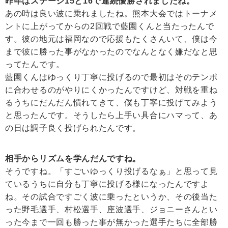
昨年はステージ15と16で連続優勝されましたね。
あの時は良い波に乗れましたね。熊本大会ではトーナメ
ントに上がってからの2回戦で藍園くんと当たったんで
す。彼の地元は福岡なので応援もたくさんいて、僕は今
まで彼に勝った事がなかったのでなんとなく嫌だなと思
ってたんです。
藍園くんはゆっくり丁寧に投げるので最初はそのテンポ
に合わせるのがやりにくかったんですけど、対戦を重ね
るうちにだんだん慣れてきて、僕も丁寧に投げてみよう
と思ったんです。そうしたら上手い具合にハマって、あ
の日は調子良く投げられたんです。
相手からリズムを学んだんですね。
そうですね。「すごいゆっくり投げるなぁ」と思って見
ているうちに自分も丁寧に投げる様になったんですよ
ね。その試合ですごく波に乗ったというか、その後当た
った野毛選手、村松選手、座波選手、ジョニーさんとい
った今まで一回も勝った事が無かった選手たちに全部勝