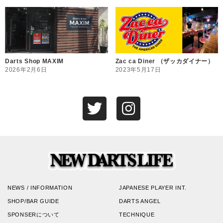
Darts Shop MAXIM
Zac ca Diner （ザッカダイナー）
2026年2月6日
2023年5月17日
NEWS / INFORMATION
JAPANESE PLAYER INT.
SHOP/BAR GUIDE
DARTS ANGEL
SPONSERについて
TECHNIQUE