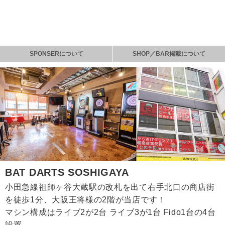
SPONSERについて
SHOP／BAR掲載について
BAT DARTS SOSHIGAYA
小田急線祖師ヶ谷大蔵駅の改札を出て右手北口の商店街
を徒歩1分、大阪王将様の2階が当店です！
マシン構成はライブ2が2台 ライブ3が1台 Fido1台の4台
設置。