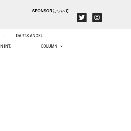
SPONSORについて
DARTS ANGEL
N INT.
COLUMN