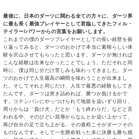
最後に、日本のダーツに関わる全ての方々に、ダーツ界
に最も長く最強プレイヤーとして君臨してきたフィル・
テイラー/パワーからの言葉をお願いします。
これまでの僕のダーツプレイヤーとしての長い経歴を振
り返ってみると、ダーツのおかげで本当に素晴らしい体
験を沢山させてもらったと思います。ダーツが無ければ
こんな経験は出来なかったことでしょう。ただそれと同
時に、僕は同じ分だけ苦しみも味わってきました。ダー
ツのおかげで人生最高の瞬間を味わうことが出来まし
た。そしてそれと同じだけ、人生で最悪の経験もしてき
たんです。ダーツは突き詰めれば、勝つか負けるかで
す。コテンパンにやっつけられて地面を這いずり回り、
周りからは「負け犬」だとか「もう終わりだ」などと言
われる中、そのひどい屈辱からなんとか這い上がって、
再び自分の足で立ち上がる。その過程こそがダーツその
ものなんです。そして一生懸命戦った末に決勝も勝ち残