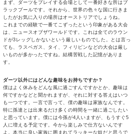
まず、ダーツをプレイする会場として一番好きな所はブ
ラックプールです。それから、世界の色々な国に行きま
したがお気に入りの場所はオーストリアでしょうね。
これまでの経験で一番てこずったという印象がある大会
は、ニュースオブザワールドです。これは全てのラウン
ドが3レッグしかないという厳しいものでした。とは言っ
ても、ラスベガス、タイ、フィリピンなどの大会は厳し
いものが多かったですね。結構苦戦した記憶がありま
す。
ダーツ以外にはどんな趣味をお持ちですか？
僕はよく休みをどんな風に過ごすんですかとか、趣味は
何ですかなどと聞かれますが、それに対する答えはいつ
も一つです。一言で言って、僕の趣味は家族なんです。
特に孫達とは出来るだけ多くの時間を一緒に過ごしたい
と思っています。僕には今孫が4人いますが、もうすぐ5
人に増える予定です。今から楽しみで仕方ないんです
よ。本当に良い家族に囲まれてラッキーな奴だと思うで