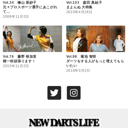
Vol.34 檜山 亜紗子
Vol.103 森田 真結子
元々プロスポーツ選手にあこがれ
まよんぬ 大特集
て…
2023年4月28日
2008年11月2日
Vol.76 藤野 裕加里
Vol.98 菊池 智咲
精一杯頑張ります！
ダーツをする人がもっと増えてもら
いたい
2015年11月2日
2018年3月2日