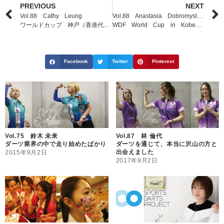
PREVIOUS
NEXT
Vol.88 Cathy Leung
Vol.88 Anastasia Dobromyslova
ワールドカップ 神戸（香港代表）
WDF World Cup in Kobe (ロシア代表）
Facebook
Twitter
Pinterest
Vol.75 鈴木 未来
Vol.87 林 倫代
ダーツ業界の中で走り始めたばかり
ダーツを通じて、本当に沢山の方と
出会えました
2015年9月2日
2017年9月2日