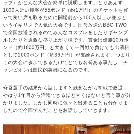
ップ）がどんな大会か簡単に説明します。とりあえず
1000人近い観客が55ポンド（約1万円）のチケットを買
って良い席を取るために開場前から100人以上が並ぶと
いうイギリスで人気の大会です。国営放送のBBC TWO
で全国放送されるのでみんなコスプレをしたりギャンブ
ルしたりと過激な盛り上がり様です。賞金は優勝10万ポ
ンド（約1800万円）と大きくて一回戦で負けても出演料
として2000ポンド（約36万円）が支給されます。つまり
この大会に参加できるだけでとても名誉ある事だし、チ
ャンピオンは国民的英雄になるのです。
斉吾選手の結果から話しますと残念ながら初戦で敗退、
やはり1年目から活躍できるほど甘くはないと言う事が分
かりました。しかし同時に色々と出来ることも分かりま
したので今回学んだことをお話ししていきます。