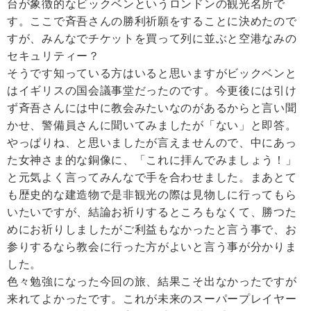
台が象徴的なビックベンというロンドンの観光名所で
す。ここで斉吾さんの勝利祈願をすることに決めたので
すが、みんなでチケットを買って列に並ぶと空港なみの
セキュリティー？
そうです知っている方はいると思いますがビックベンと
はイギリスの国会議事堂だったのです。今更後には引け
ず斉吾さんには中に教会みたいなのがあるからと言い聞
かせ、警備員さんに聞いてみましたが「ない」と即答。
やっぱりね、と思いましたが言えませんので、中にあっ
た女神さま的な銅像に、「これに拝んでみましょう！」
と元気よく言ってみんなで手を合わせました。まあとて
も歴史的な建造物で是非観光の際は見物しに行ってもら
いたいですが、結論お祈りするところもなくて、勝つた
めにお祈りしましたがご利益もなかったと言う事で、お
参りするなら教会に行った方がよいと言う事が分かりま
した。
色々勉強になった今回の旅、結果こそ出なかったですが
来れてよかったです。これが未来のスーパープレイヤー