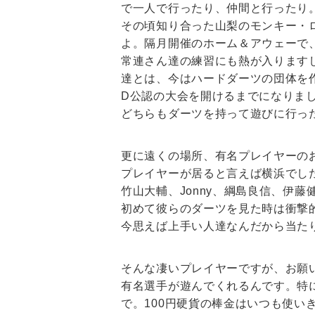
で一人で行ったり、仲間と行ったり
その頃知り合った山梨のモンキー・ロ
よ。隔月開催のホーム＆アウェーで
常連さん達の練習にも熱が入ります
達とは、今はハードダーツの団体を作
D公認の大会を開けるまでになりま
どちらもダーツを持って遊びに行っ
更に遠くの場所、有名プレイヤーの
プレイヤーが居ると言えば横浜でし
竹山大輔、Jonny、綱島良信、伊
初めて彼らのダーツを見た時は衝撃
今思えば上手い人達なんだから当た
そんな凄いプレイヤーですが、お願
有名選手が遊んでくれるんです。特
で。100円硬貨の棒金はいつも使い