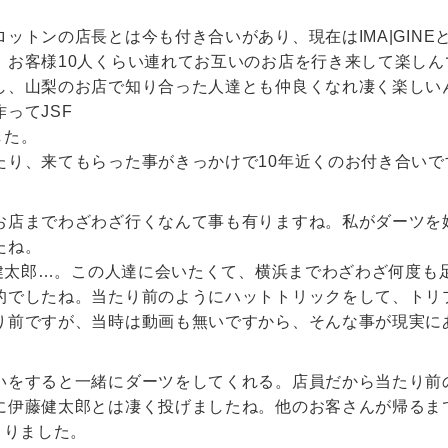
。
ットンの店長とは今も付き合いがあり、現在はIMA|GIN
、お客様10人くらい連れてお互いのお店を行き来して楽しん
し、山梨のお店で知り合った人達とも仲良くなれ凄く楽しい
ってJSF
した。
たり、来てもらった事がきっかけで10年近くのお付き合いで
お店までわざわざ行くなんて事も有りますね。私がダーツを
たね。
藤健太郎…。この人達に会いたくて、横浜までわざわざ何度も
的でしたね。当たり前のようにハットトリックをして、トリ
り前ですが、当時は動画も無いですから、そんな事が現実に
いをすると一緒にダーツをしてくれる。店員だから当たり前
に伊藤健太郎とは凄く投げましたね。他のお客さんが帰るま
きりました。