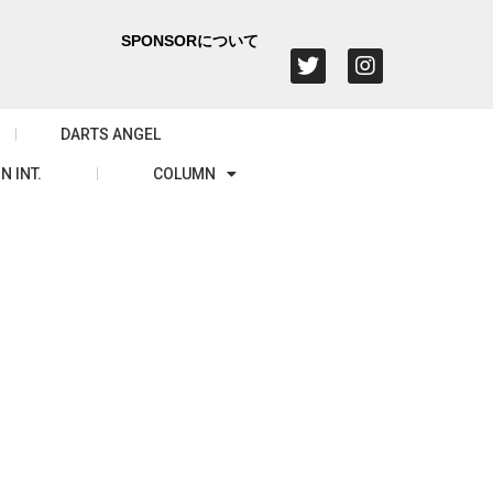
SPONSORについて
DARTS ANGEL
N INT.
COLUMN