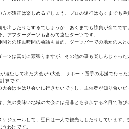
の方が遠征は楽しめるでしょう。プロの遠征はあくまでも勝
顔を出したりもするでしょうが、あくまでも勝負が全てです
分、アフターダーツも含めて遠征ダーツです。
仲間との移動時間の会話も目的、ダーツバーでの地元の人と
ダーツは真剣に頑張りますが、その他の事も楽しんじゃった
分が遠征して出た大会が6大会、サポート選手の応援で行った
る計算です。
の大会はやはり会いに行きたいですし、主催者が知り合いだ
は、魚の美味い地域の大会には是非とも参加する名目で遊び
スケジュールして、翌日は一人で観光もしたりしています。
思うわけです。