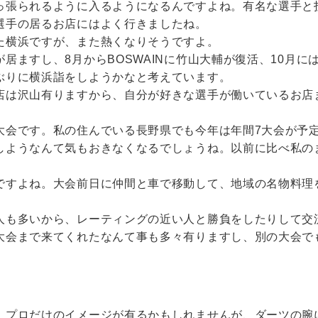
っ張られるように入るようになるんですよね。有名な選手と
選手の居るお店にはよく行きましたね。
た横浜ですが、また熱くなりそうですよ。
ますし、8月からBOSWAINに竹山大輔が復活、10月には谷内
ぶりに横浜詣をしようかなと考えています。
店は沢山有りますから、自分が好きな選手が働いているお店
大会です。私の住んでいる長野県でも今年は年間7大会が予
しようなんて気もおきなくなるでしょうね。以前に比べ私の
ですよね。大会前日に仲間と車で移動して、地域の名物料理
人も多いから、レーティングの近い人と勝負をしたりして交
大会まで来てくれたなんて事も多々有りますし、別の大会で
、プロだけのイメージが有るかもしれませんが、ダーツの腕