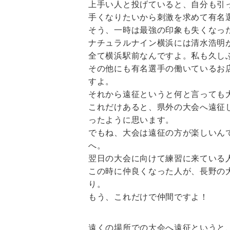
上手い人と投げていると、自分も引
手くなりたいから刺激を求めて有名
そう、一時は最強の印象も失くなっ
ナチュラルナイン横浜には清水浩明が居
全て横浜駅前なんですよ。私も久し
その他にも有名選手の働いているお
すよ。
それから遠征というと何と言っても
これだけあると、県外の大会へ遠征
ったように思います。
でもね、大会は遠征の方が楽しいん
へ。
翌日の大会に向けて練習に来ている
この時に仲良くなった人が、長野の
り。
もう、これだけで仲間ですよ！
遠くの場所での大会へ遠征というと