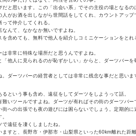
びだと思います。この「出会い系」でその主役の場となるの
の人がお酒を出しながら世間話をしてくれ、カウントアップ
繕って仲介してくれる。
店なんて、なかなか無いですよね。
スを含めても、無料で他人を紹介しコミニケーションをとれ
ーは非常に特殊な場所だと思うんですよね。
と「他人に見られるのが恥ずかしい」からと、ダーツバーを
）
ね。ダーツバーの経営者としては非常に残念な事だと思いま
あるという事も含め、遠征をしてダーツをしようって話。
有難いツールですよね。ダーツが有ればその街のダーツバー
い街への出張でも夜の遊びには困らないでしょう。定期的に
す。
ツで遠征を凄くしましたね。
いますと、長野市・伊那市・山梨県といった60km離れた距