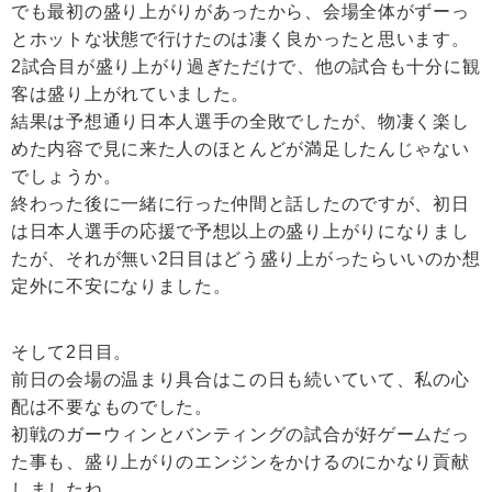
でも最初の盛り上がりがあったから、会場全体がずーっ
とホットな状態で行けたのは凄く良かったと思います。
2試合目が盛り上がり過ぎただけで、他の試合も十分に観
客は盛り上がれていました。
結果は予想通り日本人選手の全敗でしたが、物凄く楽し
めた内容で見に来た人のほとんどが満足したんじゃない
でしょうか。
終わった後に一緒に行った仲間と話したのですが、初日
は日本人選手の応援で予想以上の盛り上がりになりまし
たが、それが無い2日目はどう盛り上がったらいいのか想
定外に不安になりました。
そして2日目。
前日の会場の温まり具合はこの日も続いていて、私の心
配は不要なものでした。
初戦のガーウィンとバンティングの試合が好ゲームだっ
た事も、盛り上がりのエンジンをかけるのにかなり貢献
しましたね。