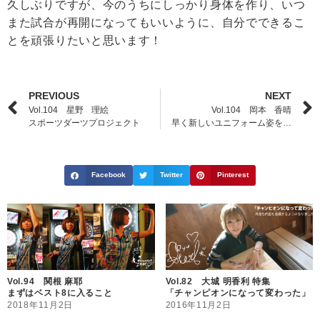
久しぶりですが、今のうちにしっかり身体を作り、いつ
また試合が再開になってもいいように、自分でできるこ
とを頑張りたいと思います！
PREVIOUS
NEXT
Vol.104 星野 理絵
Vol.104 岡本 香晴
スポーツダーツプロジェクト
早く新しいユニフォーム姿を…
Facebook
Twitter
Pinterest
Vol.94 関根 麻耶
Vol.82 大城 明香利 特集
まずはベスト8に入ること
「チャンピオンになって変わった」
2018年11月2日
2016年11月2日