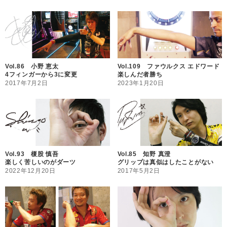
Vol.86 小野 恵太
Vol.109 ファウルクス エドワード
4フィンガーから3に変更
楽しんだ者勝ち
2017年7月2日
2023年1月20日
Vol.93 榎股 慎吾
Vol.85 知野 真澄
楽しく苦しいのがダーツ
グリップは真似はしたことがない
2022年12月20日
2017年5月2日