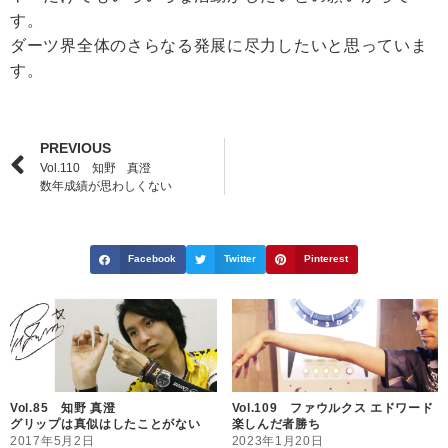
す。
ダーツ界全体のさらなる発展に尽力したいと思っていま
す。
PREVIOUS
Vol.110 知野 真澄
数年成績が思わしくない
Facebook
Twitter
Pinterest
Vol.85 知野 真澄
Vol.109 ファウルクス エドワード
グリップは真似はしたことがない
楽しんだ者勝ち
2017年5月2日
2023年1月20日