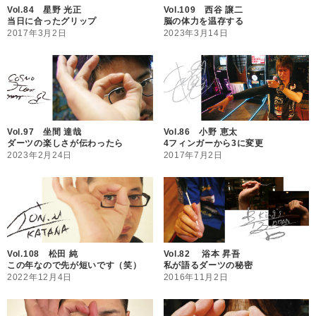
Vol.84 星野 光正
Vol.109 西谷 譲二
当日に合ったグリップ
脳の体力を温存する
2017年3月2日
2023年3月14日
Vol.97 坐間 達哉
Vol.86 小野 恵太
ダーツの楽しさが伝わったら
4フィンガーから3に変更
2023年2月24日
2017年7月2日
Vol.108 松田 純
Vol.82 浴本 昇吾
この年なので先が短いです（笑）
私が語るダーツの秘密
2022年12月4日
2016年11月2日