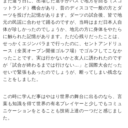
また違う日に、出場した選手がバスで地方を回る（スコ
ットランド）機会があり、昔のディスコで一般の方とダ
ーツを投げた記憶があります。ダーツの試合後、皆で地
元の民謡に合わせて踊るのですが、当時はまだ日本人自
体が珍しかったのでしょうか、地元の方に身体をやたら
に触られた記憶があります。ただ心残りだったことは、
せっかくエジンバラまで行ったのに、セントアンドリュ
ース（全英オープン開催ゴルフ場）でゴルフしてこなか
ったことです。実は行かないかと友人に誘われたのです
が「試合が終わるまでは行けない…」と国際大会だった
せいで緊張もあったのでしょうが、断ってしまい残念な
ことをしました。
この時に学んだ事はやはり世界の舞台に出るのなら、言
葉も知識を得て世界の有名プレイヤーと少しでもコミュ
ニケーションをとることも技術上達の一つだと感じまし
た。