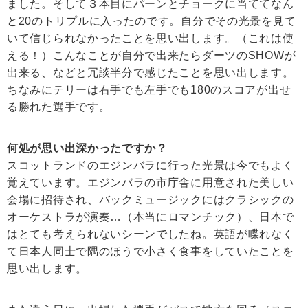
ました。そして３本目にパーンとチョークに当ててなん
と20のトリプルに入ったのです。自分でその光景を見て
いて信じられなかったことを思い出します。（これは使
える！）こんなことが自分で出来たらダーツのSHOWが
出来る、などと冗談半分で感じたことを思い出します。
ちなみにテリーは右手でも左手でも180のスコアが出せ
る勝れた選手です。
何処が思い出深かったですか？
スコットランドのエジンバラに行った光景は今でもよく
覚えています。エジンバラの市庁舎に用意された美しい
会場に招待され、バックミュージックにはクラシックの
オーケストラが演奏…（本当にロマンチック）、日本で
はとても考えられないシーンでしたね。英語が喋れなく
て日本人同士で隅のほうで小さく食事をしていたことを
思い出します。