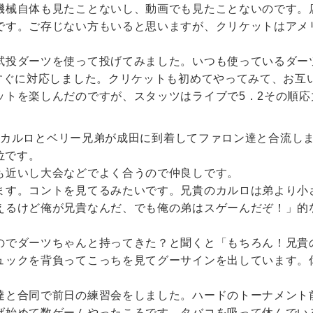
機械自体も見たことないし、動画でも見たことないのです。
です。ご存じない方もいると思いますが、クリケットはアメ
試投ダーツを使って投げてみました。いつも使っているダー
はすぐに対応しました。クリケットも初めてやってみて、お互
ットを楽しんだのですが、スタッツはライブで5．2その順応
ダからカルロとベリー兄弟が成田に到着してファロン達と合流し
位です。
も近いし大会などでよく合うので仲良しです。
ます。コントを見てるみたいです。兄貴のカルロは弟より小
えるけど俺が兄貴なんだ、でも俺の弟はスゲーんだぞ！」的
のでダーツちゃんと持ってきた？と聞くと「もちろん！兄貴
ュックを背負ってこっちを見てグーサインを出しています。
達と合同で前日の練習会をしました。ハードのトーナメント
げ始めて数ゲームやったころです。タバコを吸って休んでい