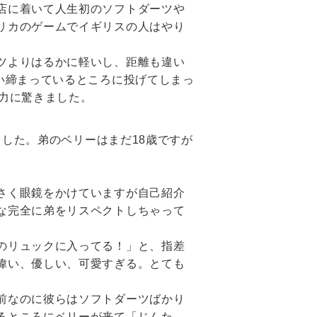
店に着いて人生初のソフトダーツや
リカのゲームでイギリスの人はやり
ツよりはるかに軽いし、距離も違い
い締まっているところに投げてしまっ
力に驚きました。
ました。弟のベリーはまだ18歳ですが
さく眼鏡をかけていますが自己紹介
な完全に弟をリスペクトしちゃって
のリュックに入ってる！」と、指差
偉い、優しい、可愛すぎる。とても
前なのに彼らはソフトダーツばかり
るところにベリーが来て「じんた、