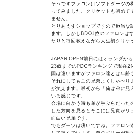
そうですファロンはソフトダーツの
ってみました、クリケットも初めて
ません。
とりあえずショップですので適当な
ます。しかしBDO1位のファロン
たりと毎回教えながら人生初クリケ
JAPAN OPEN前日にはオラン
23歳までのPDCランキングで現在2
国は違いますがファロン達とは年齢
それにしてもこの兄弟よくしゃべり
が笑えます。最初から「俺は弟に見
いる感じです。
会場に向かう時も弟が手ぶらだった
した方向を見るとそこには兄貴がリ
面白い兄弟です。
でもダーツは凄いですね。ファロン
して遊んでいます。弟のベリーが投