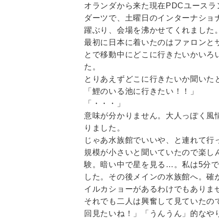
オランダから来た現在PDCユースラ
ダーツで、土曜日のインターナショナ
躍ぶり、会場を沸かせてくれました
最初に日本に着いたのはファロンと
とで移動中にどこに行きたいかいろ
た。
とりあえずどこに行きたいか聞いた
「鯉のいる池に行きたい！！」
「・・・」
意味が分かりません。大人っぽく風
りました。
じゃあ水族館でいいや、と連れて行
規模が小さいと聞いていたので楽し
験。暗い中で星を見る…。私は5分
した。その後メインの水族館へ。確
イルカショーがあるわけでもありま
それでも二人は興奮して見ていたの
回見たいね！」「うんうん」的なや