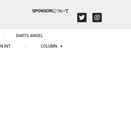
SPONSORについて
DARTS ANGEL
N INT.
COLUMN