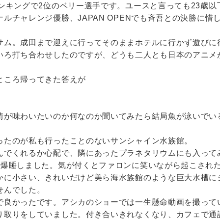
ンキングで2位のベリー選手です。ユースと言っても23歳
ルチャレンジ優勝、JAPAN OPENでも斉吾との決勝に
。
サム。成田まで迎えに行ってそのままホテルに行かず遊びに
いろ打ち合わせしたのですが、どうも二人とも日本のアニメ
ところ帰ってきた答えが
情が味わいたいのか何なのか聞いてみたら結局魚が泳いでい
ったのが私も行ったことのないサンシャイン水族館。
んでくれるか心配で、隣にあったプラネタリウムにも入って
で爆睡しました。気が付くとファロンに笑いながら起こされ
かに小さい、きれいだけど美ら海水族館のような巨大水槽に
せんでした。
で良かったです。アシカのショーでは一生懸命動画を撮って
り取りをしていました。付き合いきれなくなり、カフェで通