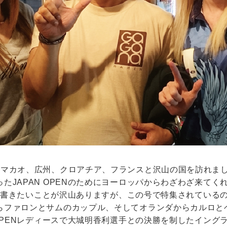
、マカオ、広州、クロアチア、フランスと沢山の国を訪れま
たJAPAN OPENのためにヨーロッパからわざわざ来て
内容は書きたいことが沢山ありますが、この号で特集されている
らファロンとサムのカップル、そしてオランダからカルロと
 OPENレディースで大城明香利選手との決勝を制したイン