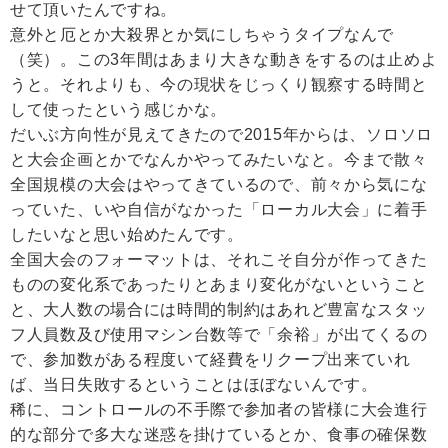
せて頂いたんですね。
意外と厄とか大殺界とか気にしちゃうタイプなんで
（笑）。この3年間はあまり大きな動きをするのは止めよ
うと。それよりも、今の現状をじっくり観察する時間と
して使ったという感じかな。
だいぶ方向性が見えてきたので2015年からは、ソロソロ
と大会企画とかでなんかやってみたいなと。今まで散々
全国規模の大会はやってきているので、前々から気にな
っていた、いや自信がなかった「ローカル大会」に着手
したいなと思い始めたんです。
全国大会のフォーマットは、それこそ自分が作ってきた
ものの変化系であったりとあまり変化がないということ
と、大人数の場合には時間的制約はあれど豊富なスタッ
フ人員数及び使用マシン台数等で「余裕」が出てくるの
で、参加数がある程度いて経費をリクープ出来ていれ
ば、当日失敗するということはほぼないんです。
稀に、コントロールの不手際で参加者の皆様に大会進行
的な部分で多大な迷惑を掛けているとか、食事の確保数