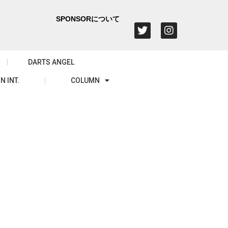
SPONSORについて
DARTS ANGEL
N INT.
COLUMN