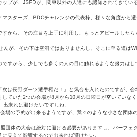
カップが、JSFDが、関東以外の人達にも認知されてきてい
。
ドマスターズ、PDCチャレンジの代表枠、様々な角度から
ですから、その注目を上手に利用し、もっとアピールしたら
せんが、その下は空洞ではありませんし、そこに至る道はW
のですから、少しでも多くの人の目に触れるような努力はし
「次は長野ダーツ選手権だ！」と気合を入れたのですが、会
していた2つの会場が8月から10月の日曜日が空いていな
ら、出来れば避けたいですしね。
ら会場の予約が出来るようですが、我々のような小さな団体
D加盟団体の大会は絶対に避ける必要がありますし、パーフェ
目に見えて影響するので出来れば避けたい。