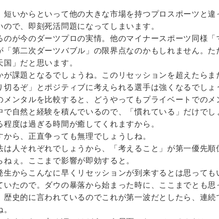
、短いからといって他の大きな市場を持つプロスポーツと違
いので、即刻死活問題になってしまいます。
るのが今のダーツプロの実情。他のマイナースポーツ同様「
が「第二次ダーツバブル」の限界点なのかもしれません。た
天国」だと思います。
かが課題となるでしょうね。このリセッションを超えたらま
り切るぞ」とポジティブに考えられる選手は強くなるでしょ
のメンタルを比較すると、どうやってもプライベートでのメ
中で自然と経験を積んでいるので、「慣れている」だけでし
る程度は過ぎる時間が癒してくれますから。
すから、正直争っても無理でしょうしね。
法は人それぞれでしょうから、「考えること」が第一優先順
らねぇ。ここまで影響が即効すると。
発生からこんなに早くリセッションが到来するとは思っても
ていたので。ダウの暴落から始まった時に、ここまでとも思
、歴史的に言われているのでこれが第一波だとしたら、連続
ね。