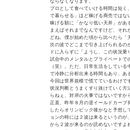
ならなくなります。
プロとして食べていける時間は短く
で暮らせる」ほど稼げる商売ではな
稼げる額に「かなり低い天井」があ
まえばそれまでなんですけど、それ
どね。僕が始めた頃から比べたら「
次の波でどこまで引き上げられるの
ドに入らずに「ようし、この状況乗
試合中のメンタルとプライベートで
（笑）。ただ、日常生活をしている
で冷静に分析出来る時間もあり、あ
今回は世界規模で慌てているわけで
状況判断とうまくすり抜けていく方
らねぇ、対岸の火事ではないですか
正直、昨年８月の逆イールドカーブ
したらオリンピック後かなと予想し
ョンの時には２波は来るというのが
から２波が来るのか読めないですよ