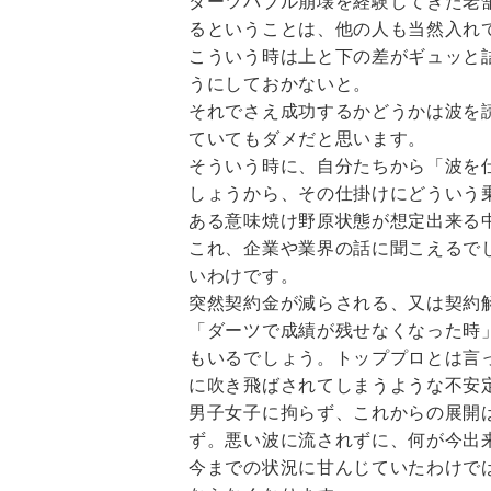
ダーツバブル崩壊を経験してきた老
るということは、他の人も当然入れ
こういう時は上と下の差がギュッと
うにしておかないと。
それでさえ成功するかどうかは波を
ていてもダメだと思います。
そういう時に、自分たちから「波を
しょうから、その仕掛けにどういう
ある意味焼け野原状態が想定出来る
これ、企業や業界の話に聞こえるで
いわけです。
突然契約金が減らされる、又は契約
「ダーツで成績が残せなくなった時
もいるでしょう。トッププロとは言
に吹き飛ばされてしまうような不安
男子女子に拘らず、これからの展開
ず。悪い波に流されずに、何が今出
今までの状況に甘んじていたわけで