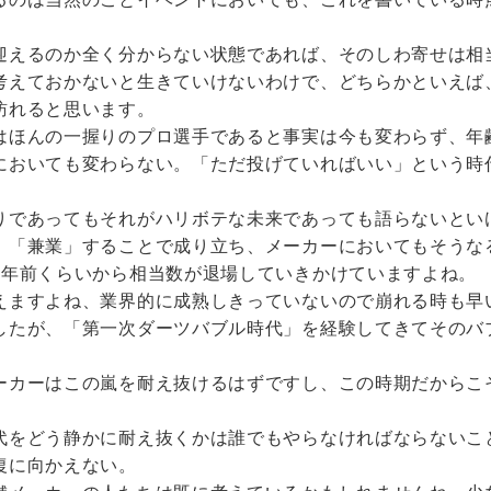
迎えるのか全く分からない状態であれば、そのしわ寄せは相
考えておかないと生きていけないわけで、どちらかといえば
訪れると思います。
はほんの一握りのプロ選手であると事実は今も変わらず、年
においても変わらない。「ただ投げていればいい」という時
りであってもそれがハリボテな未来であっても語らないとい
 「兼業」することで成り立ち、メーカーにおいてもそうな
3年前くらいから相当数が退場していきかけていますよね。
えますよね、業界的に成熟しきっていないので崩れる時も早
したが、「第一次ダーツバブル時代」を経験してきてそのバ
ーカーはこの嵐を耐え抜けるはずですし、この時期だからこ
代をどう静かに耐え抜くかは誰でもやらなければならないこ
復に向かえない。