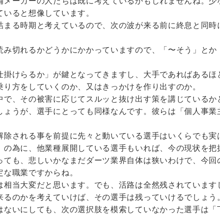
舗メーカーの人たちは既に考えているかもしれませんね。少
ていると想像しています。
詰まる時期と考えているので、次の波が来る前に終息と同時
読み切れるかどうかにかかっていますので、「〜そう」とか
仕掛けらるか」が鍵となってきますし、大手であればあるほ
乗り方をしていくのか、又はきっかけを作り出すのか。
中で、その被害に応じてスルッと抜け出す策を講じているか
しょうが、選手にとっても同様なんです。彼らは「個人事業
解除される事を前提に先々と動いている選手はいくらでも実
」の為に、他業種展開している選手もいれば、今の現状を把
っても、悲しいかなまだダーツ業界自体は狭いわけで、今回
定な職業ですからね。
は相当大変だと思います。でも、活路は全然残されています
来るのかを考えていけば、その選手は残っていけるでしょう
はないにしても、次の選択肢を模索していなかった選手は「