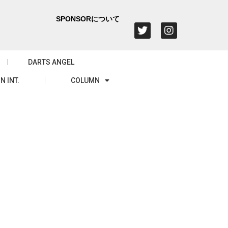
SPONSORについて
DARTS ANGEL
N INT.
COLUMN