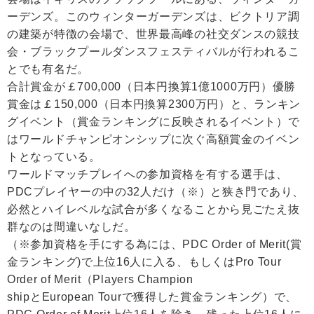
ーデンズ。このウィンターガーデンズは、ビクトリア調
の建築が特徴の会場で、世界最高峰の社交ダンスの競技
会・ブラックプールダンスフェスティバルが行われるこ
とでも有名だ。
合計賞金が￡700,000（日本円換算1億1000万円）優勝
賞金は￡150,000（日本円換算2300万円）と、ランキン
グイベント（賞金ランキングに反映されるイベント）で
はワールドチャンピオンシップに次ぐ高額賞金のイベン
トとなっている。
ワールドマッチプレイへの参加資格を有する選手は、
PDCプレイヤーの中の32人だけ（※）と狭き門であり、
必然とハイレベルな試合が多くなることから見ごたえ抜
群なのは間違いなしだ。
（※参加資格を手にする為には、PDC Order of Merit(賞
金ランキング)で上位16人に入る、もしくはPro Tour
Order of Merit（Players Champion
shipとEuropean Tourで獲得した賞金ランキング）で、