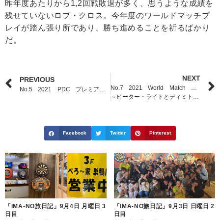
昨年度あたりから1,2回戦敗退が多く、思うような成績を
残せていないロブ・クロス。今年度のワールドマッチプ
レイが踏ん張り所であり、勝ち進めることを祈るばかり
だ。
NEXT
PREVIOUS
No.7 2021 World Match Play Final
No.5 2021 PDC プレミアリーグニュース
～ピーター・ライトとディミトリ・ヴァン・デン・バーグ～
Facebook
Twitter
Pinterest
「IMA-NO旅日記」9月4日 月曜日 3
「IMA-NO旅日記」9月3日 日曜日 2
日目
日目