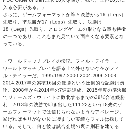
PDC Order of Merit上位16人を除き、残った上位16人に
入る必要がある。）
さらに、ゲームフォーマットが準々決勝から16（Legs）
先取り、準決勝が17（Legs）先取り、決勝は
18（Legs）先取り、とロングゲームの形となる事も特徴
の一つであり、これもまた見ていて面白くなる要素とな
っている。
・ワールドマッチプレイの伝説、フィル・テイラー。
ワールドマッチプレイを語る上で外せない存在がフィ
ル・テイラーだ。1995.1997.2000-2004.2006.2008-
2014.2017年の累積16回の優勝という圧倒的な記録は勿
論、2008年から2014年の7連覇達成、2015年度の準決勝
でジェームズ・ウェイドに敗北するまでの38試合連続勝
利、2013年の決勝で叩き出した111.23という18先のゲ
ームフォーマットでは信じられないようなアベレージ、
挙げればキリがない位に凄まじい実績をフィルは残して
いる。そして、何と彼は試合会場の裏に別荘を建てる