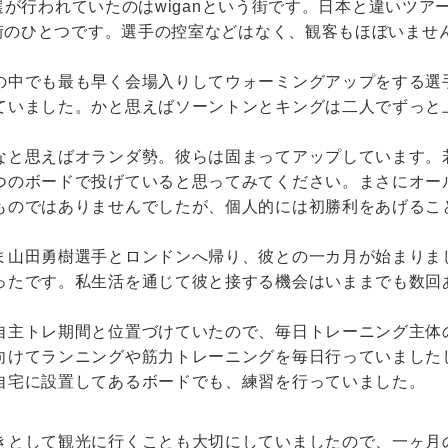
N予選が行われていたのはwiganという街です。日本と違いツ
る街のひとつです。選手の控室などはなく、観客もほぼいま
の中でも最も早く会場入りしてウォーミングアップをする選
ていました。かと思えばソーントンとキングは二人でずっと
なと思えばオランダ勢。彼らは固まってアップしています。
つのボードで投げていると思ってみてください。まさにオー
ものではありませんでしたが、個人的には初勝利をあげるこ
ま山田勇樹選手とロンドンへ帰り、彼との一カ月が始まりま
ったです。私生活を通じて彼と接する機会はいままでも数回
自主トレ期間と位置づけていたので、毎日トレーニング主体
向けてランニングや筋力トレーニングを毎日行っていました
自宅に設置してあるボードでも、練習を行っていました。
きとして観光に行くことも大切にしていましたので、一ヶ月