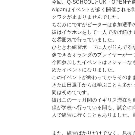
今回、Q-SCHOOLとUK・OPE
wiganはイベントが多く開催され
クワクが止まりませんでした。
ちなみにですがピーターは参加選手
彼はイヤホンをして一人で投げ続け
な雰囲気で行っていました。
ひときわ練習ボードに人が並んでる
像できるオランダのプレイヤーが一
今回参加したイベントはメジャーな
めたイベントになりました。
このイベントが終わってからそのま
きた山田選手からは学ぶことも多か
間は初めてです。
彼はこの一ヶ月間のイギリス滞在を
僕が学校へ行っている間も、試合に
人で練習に行くこともありました。
また、練習ばかりだけでなく、息抜