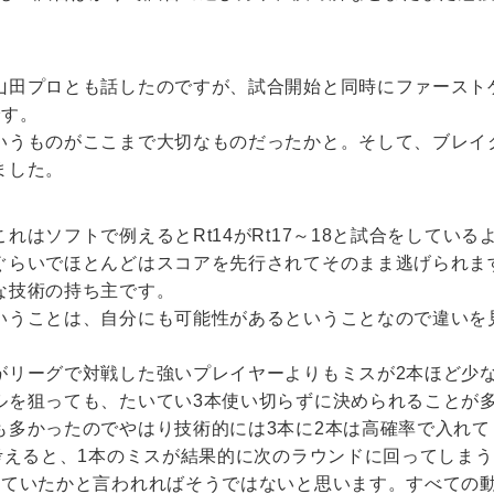
山田プロとも話したのですが、試合開始と同時にファースト
です。
いうものがここまで大切なものだったかと。そして、ブレイ
ました。
れはソフトで例えるとRt14がRt17～18と試合をしてい
ぐらいでほとんどはスコアを先行されてそのまま逃げられま
な技術の持ち主です。
いうことは、自分にも可能性があるということなので違いを
がリーグで対戦した強いプレイヤーよりもミスが2本ほど少
ルを狙っても、たいてい3本使い切らずに決められることが
も多かったのでやはり技術的には3本に2本は高確率で入れて
考えると、1本のミスが結果的に次のラウンドに回ってしま
っていたかと言われればそうではないと思います。すべての