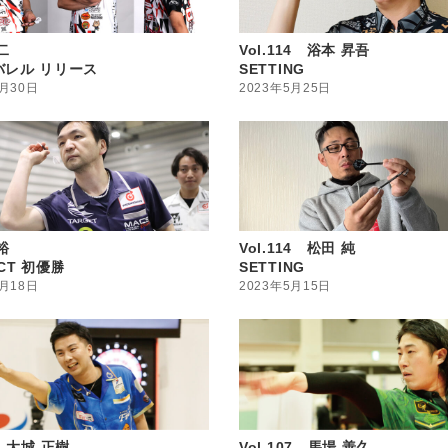
二
Vol.114 浴本 昇吾
バレル リリース
SETTING
5月30日
2023年5月25日
裕
Vol.114 松田 純
ECT 初優勝
SETTING
5月18日
2023年5月15日
9 大城 正樹
Vol.107 馬場 善久