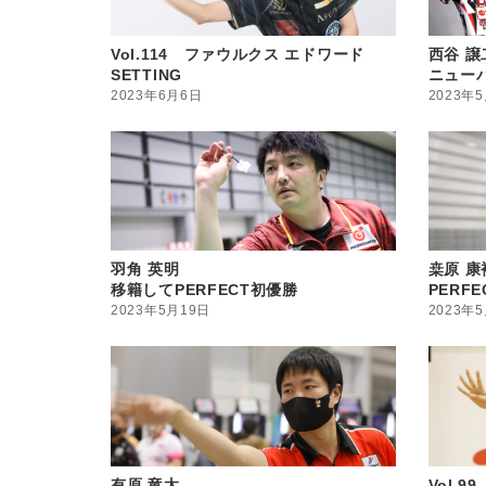
Vol.114 ファウルクス エドワード
西谷 譲
SETTING
ニュー
2023年6月6日
2023年
羽角 英明
桒原 康
移籍してPERFECT初優勝
PERF
2023年5月19日
2023年
有原 竜太
Vol.9