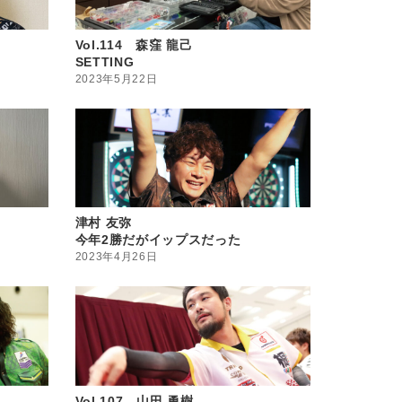
Vol.114 森窪 龍己
SETTING
2023年5月22日
津村 友弥
今年2勝だがイップスだった
2023年4月26日
Vol.107 山田 勇樹