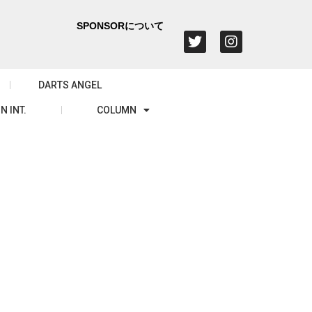
SPONSORについて
DARTS ANGEL
N INT.
COLUMN