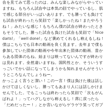
合を見てみて思ったのは、みんな楽しみながらやってい
ますね。もちろん試合中は本気の顔でやっているし、肌
で感じる部分がいっぱいあります。でも勝っても負けて
も試合が終わったら笑顔で「楽しかったね！またやろう
ね！」みたいな感じ！もちろん僕の試合が終わったとき
もそうでした。勝った試合も負けた試合も笑顔で「Nice
darts!」「well done!」など褒めてくれるし称えるしね！
僕はこちらでも日本の動画を良く見ます。去年まで僕も
参加していた団体の動画や今年出来た団体の動画、昔か
らある団体のもね。始まりは映ってないんですが終わり
は見れます。全然違いますね。国民性とか、そういうす
っごいでかい話になってしまうかも知れませんがそうい
うところなんでしょうねー。
かっこよく言うと潔い！この一言！僕は負けた後は話し
かけてほしくないし、勝ってもあまり人には話しかけま
せんでした。でもこっちは終わったら笑顔で「次もがん
ばれよ！」ってハグしながら称えるし！席に戻ったら
「だめだったー！」とか言いながらゲラゲラ笑ってガブ