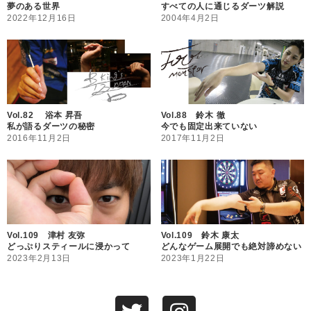
夢のある世界
すべての人に通じるダーツ解説
2022年12月16日
2004年4月2日
Vol.82 浴本 昇吾
Vol.88 鈴木 徹
私が語るダーツの秘密
今でも固定出来ていない
2016年11月2日
2017年11月2日
Vol.109 津村 友弥
Vol.109 鈴木 康太
どっぷりスティールに浸かって
どんなゲーム展開でも絶対諦めない
2023年2月13日
2023年1月22日