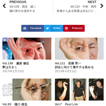
PREVIOUS
NEXT
Vol.109 西谷 譲二
Vol.110 中村 周作
脳の体力を温存する
医者からある程度は治るけど…
Facebook
Twitter
Pinterest
Vol.109 藤原 徹也
Vol.111 荏隈 秀一
夢は大きく
試合に向けて集中力を高める
2023年2月15日
2023年4月10日
Vol.95 樋口 雄也
Vol.7 Paul Lim